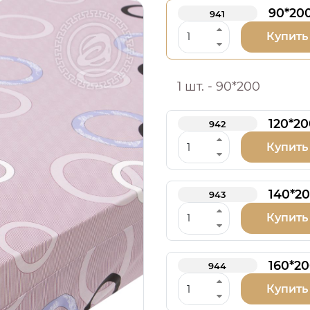
90*20
941
Купить
1 шт. - 90*200
120*20
942
Купить
140*2
943
Купить
160*2
944
Купить