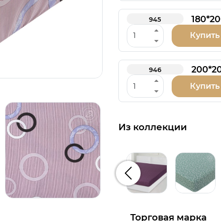
180*2
945
Купить
200*2
946
Купить
Из коллекции
Предыдущий
Торговая марка