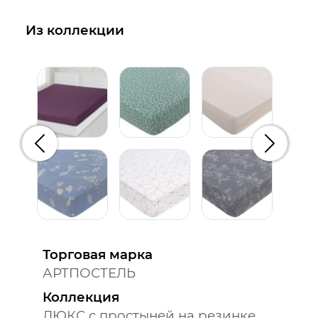
Из коллекции
Предыдущий
Следую
Торговая марка
АРТПОСТЕЛЬ
Коллекция
ЛЮКС с простыней на резинке