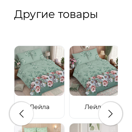
Другие товары
Лейла
Лейла
Предыдущий
Следую