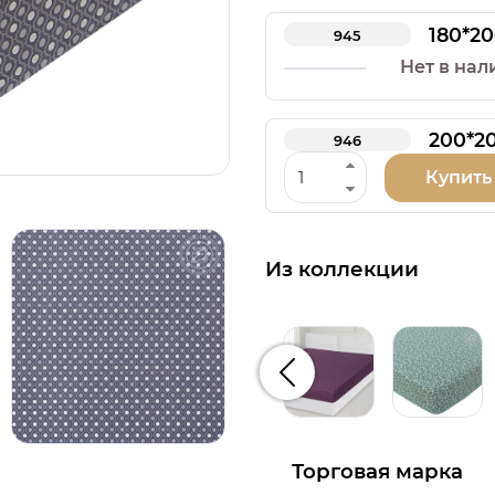
180*2
945
Нет в нал
200*2
946
Купить
Из коллекции
Предыдущий
Торговая марка