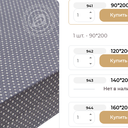
90*20
941
Купить
1 шт. - 90*200
120*20
942
Купить
140*2
943
Нет в нал
160*2
944
Купить