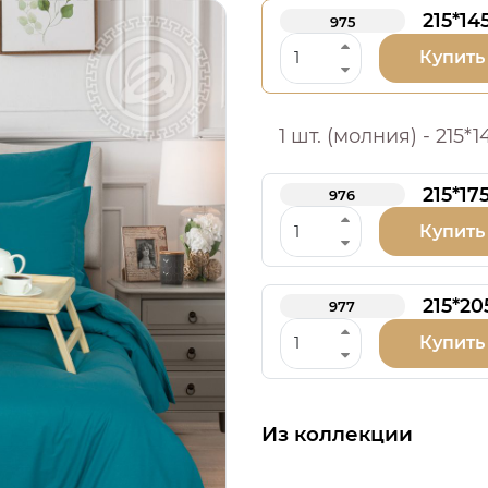
215*14
975
Купить
1 шт. (молния) - 215*1
215*17
976
Купить
215*20
977
Купить
Из коллекции