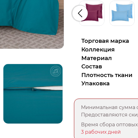
Предыдущий
Торговая марка
Коллекция
Материал
Состав
Плотность ткани
Упаковка
Минимальная сумма о
Предоставляются скид
Время сбора оптовых 
3 рабочих дней