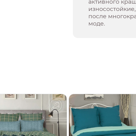
активного кра
износостойкие,
после многокра
моде.