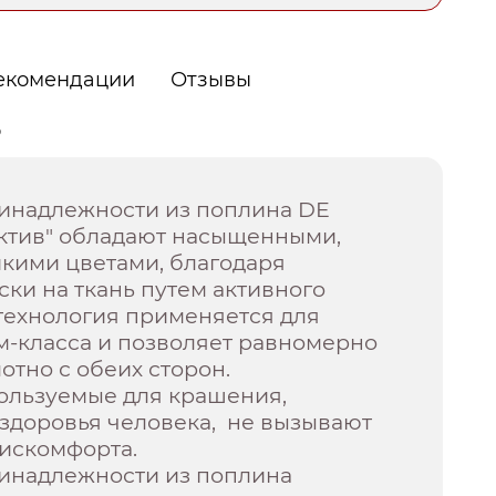
екомендации
Отзывы
о
инадлежности из поплина DE
Актив" обладают насыщенными,
йкими цветами, благодаря
ки на ткань путем активного
технология применяется для
м-класса и позволяет равномерно
отно с обеих сторон.
пользуемые для крашения,
 здоровья человека, не вызывают
дискомфорта.
инадлежности из поплина