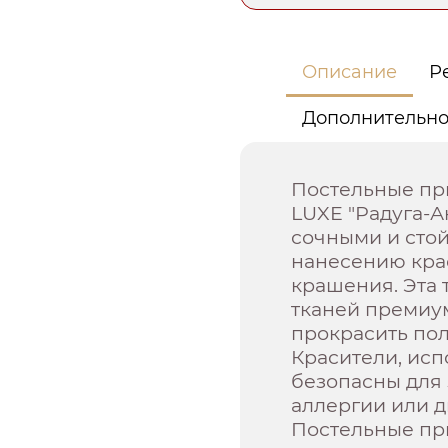
Описание
Р
Дополнительн
Постельные пр
LUXE "Радуга-
сочными и сто
нанесению крас
крашения. Эта 
тканей премиу
прокрасить пол
Красители, ис
безопасны для
аллергии или 
Постельные пр