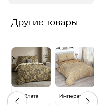
Другие товары
Злата
Императрица
Предыдущий
Следую