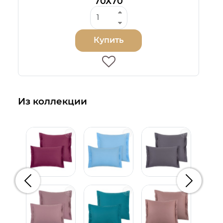
70Х70
Купить
Из коллекции
Предыдущий
Следую