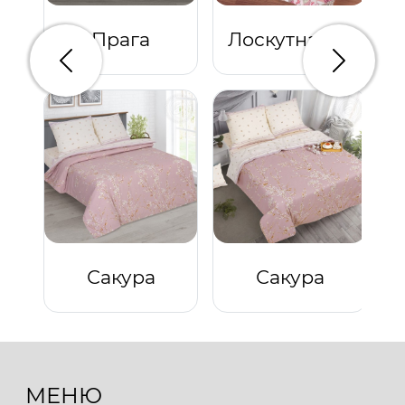
Прага
Лоскутная мозаика розовый
Предыдущий
Следую
Сакура
Сакура
МЕНЮ