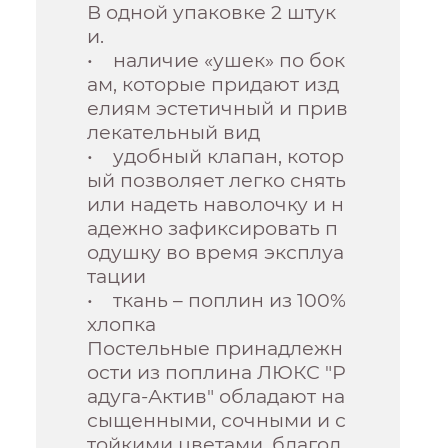
В одной упаковке 2 штук
и.
• наличие «ушек» по бок
ам, которые придают изд
елиям эстетичный и прив
лекательный вид
• удобный клапан, котор
ый позволяет легко снять
или надеть наволочку и н
адежно зафиксировать п
одушку во время эксплуа
тации
• ткань – поплин из 100%
хлопка
Постельные принадлежн
ости из поплина ЛЮКС "Р
адуга-Актив" обладают на
сыщенными, сочными и с
тойкими цветами, благод