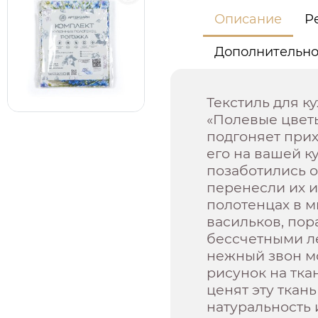
Описание
Р
Дополнительн
Текстиль для к
«Полевые цветы
подгоняет прих
его на вашей к
позаботились о
перенесли их и
полотенцах в м
васильков, по
бессчетными л
нежный звон м
рисунок на тка
ценят эту ткань
натуральность 