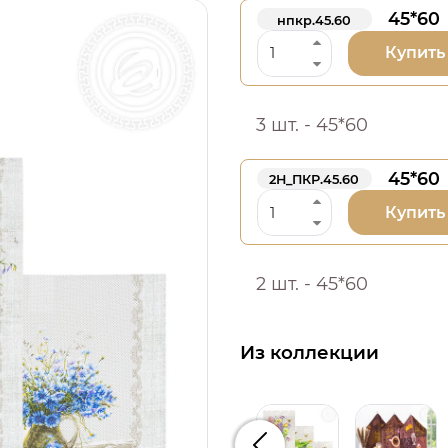
45*60
нпкр.45.60
Купить
3 шт. - 45*60
45*60
2Н_ПКР.45.60
Купить
2 шт. - 45*60
Из коллекции