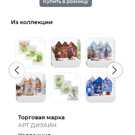
Купить в розницу
Из коллекции
Предыдущий
Следую
Торговая марка
АРТ ДИЗАЙН