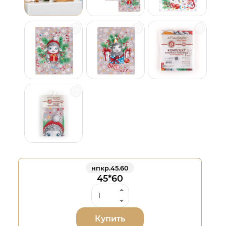
нпкр.45.60
45*60
Купить