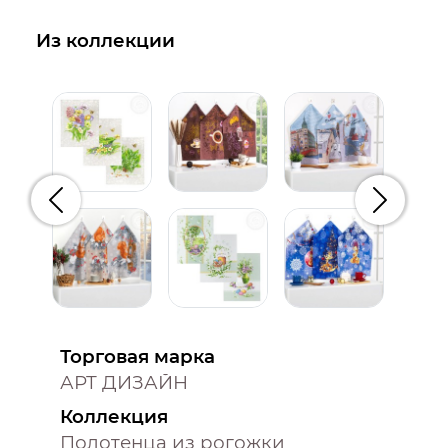
Из коллекции
Предыдущий
Следую
Торговая марка
АРТ ДИЗАЙН
Коллекция
Полотенца из рогожки