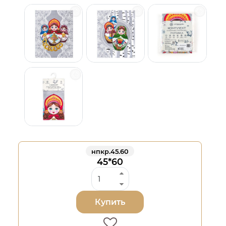
нпкр.45.60
45*60
Купить