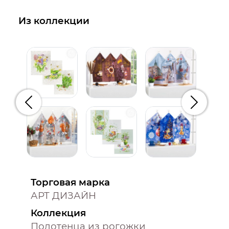
Из коллекции
Предыдущий
Следую
Торговая марка
АРТ ДИЗАЙН
Коллекция
Полотенца из рогожки