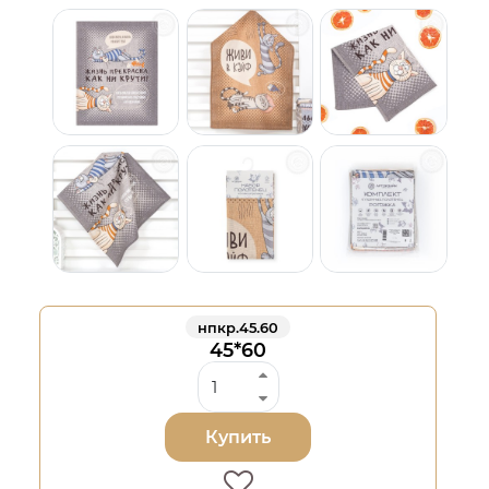
нпкр.45.60
45*60
Купить