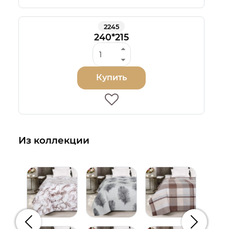
2245
240*215
Купить
Из коллекции
Предыдущий
Следую