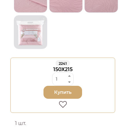
2241
150Х215
Купить
1 шт.