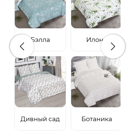
Бэлла
Илона
Предыдущий
Следую
Дивный сад
Ботаника