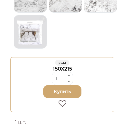
2241
150Х215
Купить
1 шт.