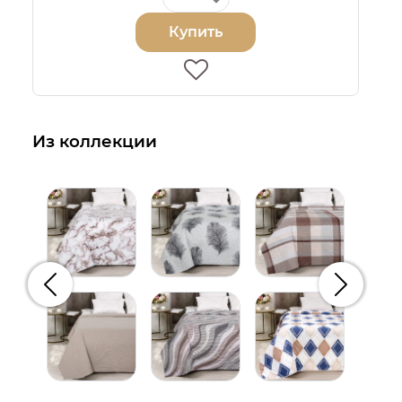
Купить
Из коллекции
Предыдущий
Следую