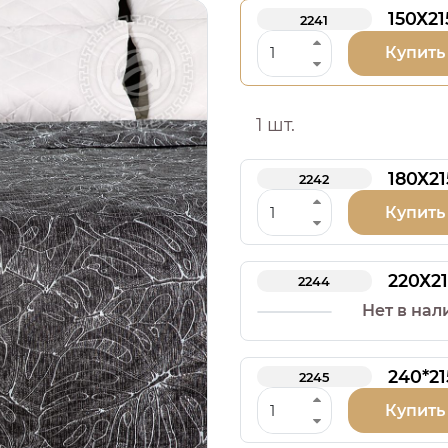
150Х21
2241
Купить
1 шт.
180Х21
2242
Купить
220Х21
2244
Нет в нал
240*21
2245
Купить