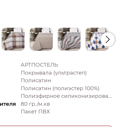
Следую
АРТПОСТЕЛЬ
Покрывала (ультрастеп)
Полисатин
Полисатин (полиэстер 100%)
Полиэфирное силиконизированное волокно (100% полиэстер)
ителя
80 гр./м.кв
Пакет ПВХ