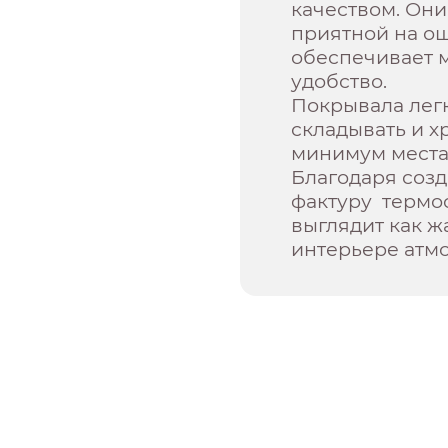
качеством. Они
приятной на о
обеспечивает 
удобство.
Покрывала легк
складывать и х
минимум места
Благодаря соз
фактуру термо
выглядит как ж
интерьере атмо