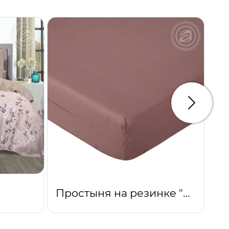
Следую
Простыня на резинке "Какао"