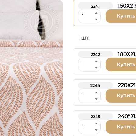
150Х21
2241
Купить
1 шт.
180Х21
2242
Купить
220Х21
2244
Купить
240*21
2245
Купить