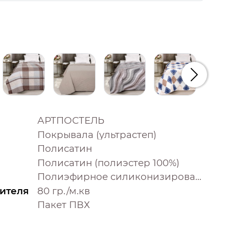
Следую
АРТПОСТЕЛЬ
Покрывала (ультрастеп)
Полисатин
Полисатин (полиэстер 100%)
Полиэфирное силиконизированное волокно (100% полиэстер)
ителя
80 гр./м.кв
Пакет ПВХ