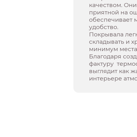
качеством. Они
приятной на о
обеспечивает 
удобство.
Покрывала легк
складывать и х
минимум места
Благодаря соз
фактуру термо
выглядит как ж
интерьере атмо