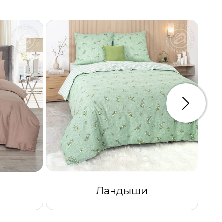
Следую
Ландыши