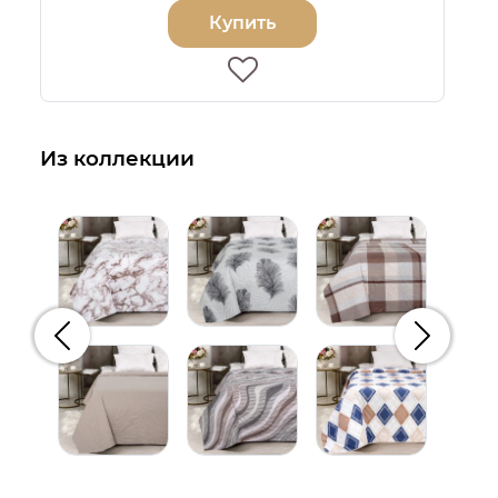
Купить
Из коллекции
Предыдущий
Следую