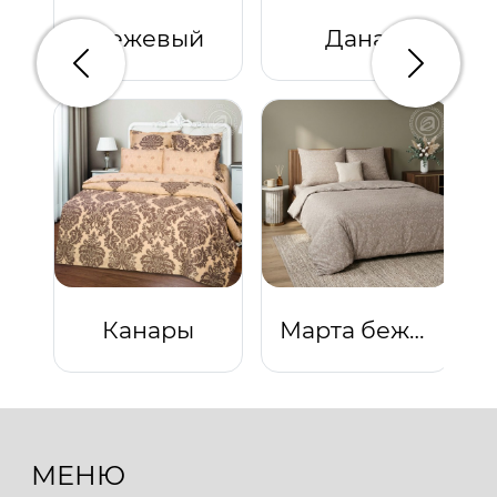
Бежевый
Дана
Предыдущий
Следую
Канары
Марта бежевая
МЕНЮ