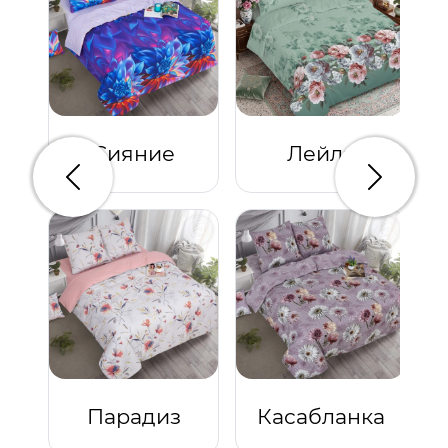
Сияние
Лейла
Предыдущий
Следую
Парадиз
Касабланка