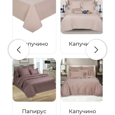
Капучино
Капучино
Предыдущий
Следую
Папирус
Капучино