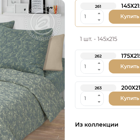
145Х21
261
Купить
1 шт. - 145х215
175Х21
262
Купить
200Х2
263
Купить
Из коллекции