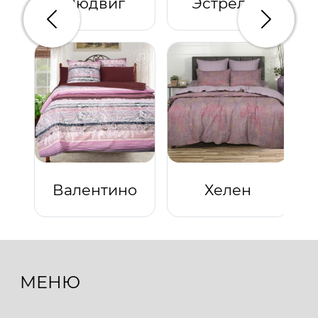
Людвиг
Эстрелла
Предыдущий
Следую
Валентино
Хелен
МЕНЮ