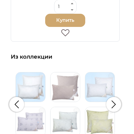
Купить
Из коллекции
Предыдущий
Следую