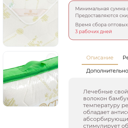
Минимальная сумма о
Предоставляются скид
Время сбора оптовых 
3 рабочих дней
Описание
Р
Дополнительн
Лечебные свойс
волокон бамбу
температуру р
обладает анти
абсорбирующим
стимулирует о