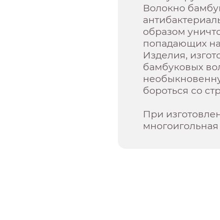
Волокно бамбу
антибактериал
образом уничт
попадающих на
Изделия, изгот
бамбуковых во
необыкновенну
бороться со ст
При изготовле
многоигольная