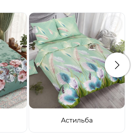
Следую
Астильба