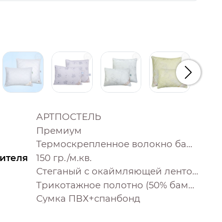
Следую
АРТПОСТЕЛЬ
Премиум
Термоскрепленное волокно бамбука
ителя
150 гр./м.кв.
Стеганый с окаймляющей лентой
Трикотажное полотно (50% бамбук, 50% полиэстер)
Сумка ПВХ+спанбонд