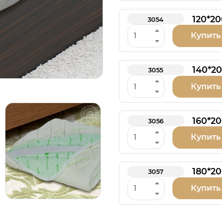
120*20
3054
Купить
140*2
3055
Купить
160*2
3056
Купить
180*2
3057
Купить