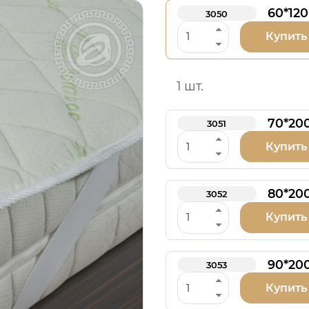
60*120
3050
Купить
1 шт.
70*20
3051
Купить
80*20
3052
Купить
90*20
3053
Купить