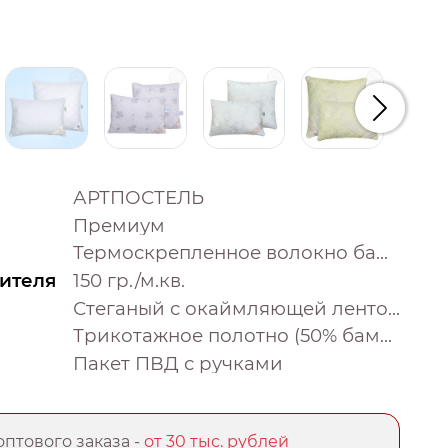
Следую
АРТПОСТЕЛЬ
Премиум
Термоскрепленное волокно бамбука
ителя
150 гр./м.кв.
Стеганый с окаймляющей лентой
Трикотажное полотно (50% бамбук, 50% полиэстер)
Пакет ПВД с ручками
птового заказа -
от 30 тыс. рублей