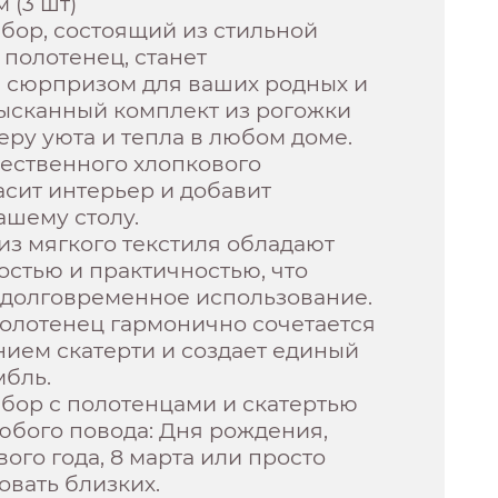
 (3 шт)
бор, состоящий из стильной
 полотенец, станет
 сюрпризом для ваших родных и
зысканный комплект из рогожки
еру уюта и тепла в любом доме.
чественного хлопкового
асит интерьер и добавит
ашему столу.
из мягкого текстиля обладают
стью и практичностью, что
 долговременное использование.
олотенец гармонично сочетается
ием скатерти и создает единый
мбль.
бор с полотенцами и скатертью
юбого повода: Дня рождения,
ого года, 8 марта или просто
вать близких.