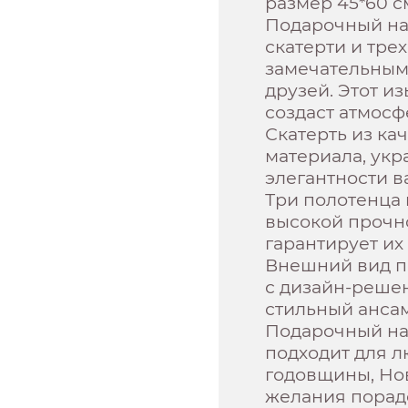
размер 45*60 см
Подарочный на
скатерти и трех
замечательным
друзей. Этот и
создаст атмосф
Скатерть из ка
материала, укр
элегантности в
Три полотенца 
высокой прочно
гарантирует их
Внешний вид п
с дизайн-решен
стильный анса
Подарочный на
подходит для л
годовщины, Нов
желания порадо