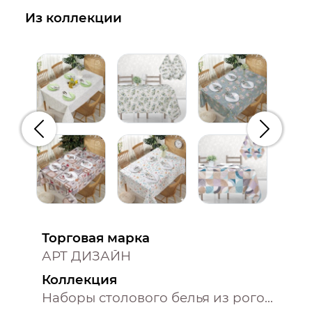
Из коллекции
Предыдущий
Следую
Торговая марка
АРТ ДИЗАЙН
Коллекция
Наборы столового белья из рогожки