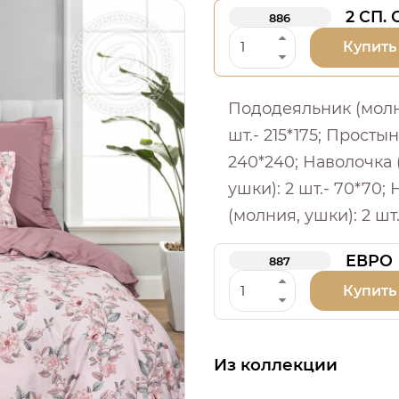
2 СП.
886
Купить
Пододеяльник (молни
шт.- 215*175; Простыня
240*240; Наволочка 
ушки): 2 шт.- 70*70;
(молния, ушки): 2 шт
ЕВРО
887
Купить
Из коллекции