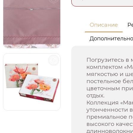
Описание
Р
Дополнительн
Погрузитесь в 
комплектом «Ма
мягкостью и ш
постельное бел
цветочным при
отдых.
Коллекция «Мак
утонченности в
премиальное по
высокого качес
длинноволокни