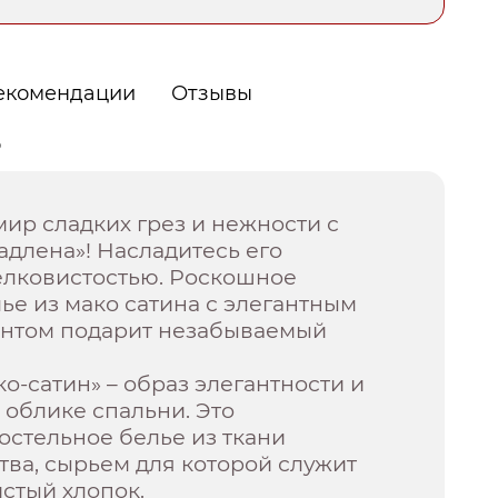
екомендации
Отзывы
о
мир сладких грез и нежности с
длена»! Насладитесь его
елковистостью. Роскошное
ье из мако сатина с элегантным
нтом подарит незабываемый
о-сатин» – образ элегантности и
 облике спальни. Это
стельное белье из ткани
тва, сырьем для которой служит
стый хлопок.