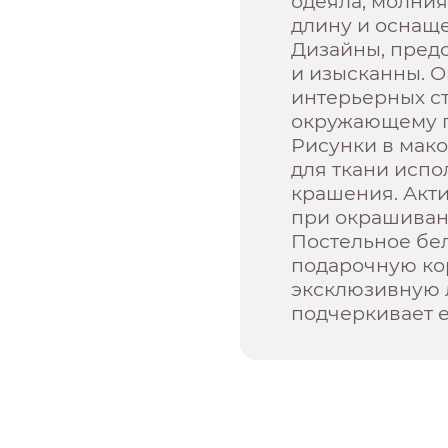
одеяла, молния
длину и оснащ
Дизайны, пред
и изысканны. О
интерьерных с
окружающему п
Рисунки в мако
для ткани испо
крашения. Акт
при окрашивани
Постельное бел
подарочную кор
эксклюзивную 
подчеркивает е