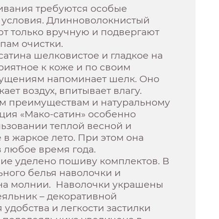
ивания требуются особые
 условия. Длинноволокнистый
ют только вручную и подвергают
пам очистки.
сатина шелковистое и гладкое на
риятное к коже и по своим
ущениям напоминает шелк. Оно
ает воздух, впитывает влагу.
им преимуществам и натуральному
кция «Мако-сатин» особенно
льзовании теплой весной и
е в жаркое лето. При этом она
 любое время года.
ие уделено пошиву комплектов. В
ьного белья наволочки и
на молнии. Наволочки украшены
еяльник – декоративной
я удобства и легкости застилки