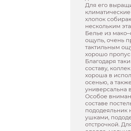
Для его выращ
климатические
хлопок собира
нескольким эта
Белье из мако–
ощупь, очень п
тактильным ощ
хорошо пропуск
Благодаря так
составу, колле
хороша в испо
осенью, а такж
универсальна в
Особое вниман
составе постел
пододеяльник 
ушками, подод
отстрочкой. Дл