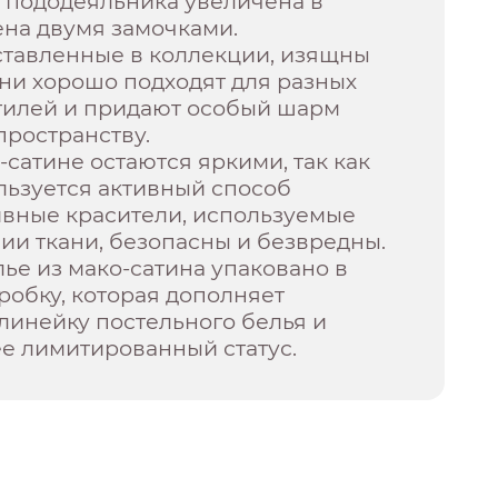
 пододеяльника увеличена в
ена двумя замочками.
ставленные в коллекции, изящны
ни хорошо подходят для разных
тилей и придают особый шарм
ространству.
-сатине остаются яркими, так как
льзуется активный способ
ивные красители, используемые
и ткани, безопасны и безвредны.
ье из мако-сатина упаковано в
обку, которая дополняет
линейку постельного белья и
е лимитированный статус.