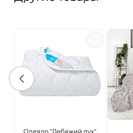
Предыдущий
Одеяло "Лебяжий пух"