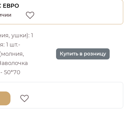
 С ЕВРО
ичии
я, ушки): 1
: 1 шт.-
(молния,
Купить в розницу
 Наволочка
.- 50*70