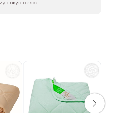
му покупателю.
Следую