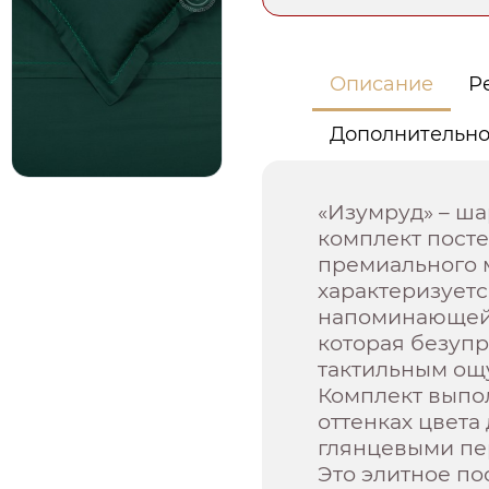
Описание
Р
Дополнительн
«Изумруд» – ша
комплект посте
премиального 
характеризуетс
напоминающей ш
которая безуп
тактильным ощ
Комплект выпо
оттенках цвет
глянцевыми пе
Это элитное по