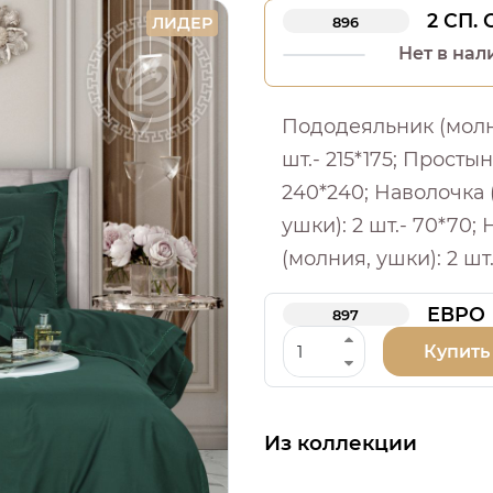
2 СП.
ЛИДЕР
896
Нет в нал
Пододеяльник (молни
шт.- 215*175; Простыня
240*240; Наволочка 
ушки): 2 шт.- 70*70;
(молния, ушки): 2 шт
ЕВРО
897
Купить
Из коллекции