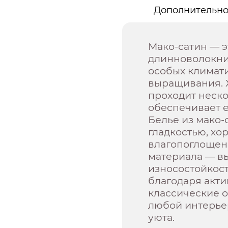
Дополнительн
Мако-сатин — э
длинноволокнис
особых климат
выращивания. 
проходит неско
обеспечивает е
Белье из мако-
гладкостью, х
влагопоглощен
материала — в
износостойкост
благодаря акт
классические о
любой интерьер
уюта.