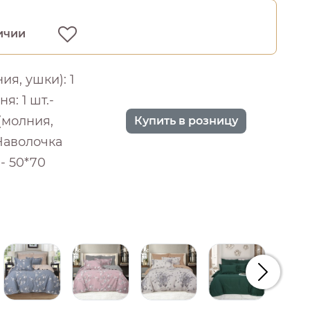
ичии
я, ушки): 1
я: 1 шт.-
(молния,
Купить в розницу
 Наволочка
.- 50*70
Следую