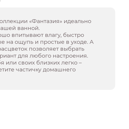
о
коллекции «Фантазия» идеально
вашей ванной.
ошо впитывают влагу, быстро
ые на ощупь и простые в уходе. А
расцветок позволяет выбрать
риант для любого настроения.
я или своих близких легко –
етите частичку домашнего