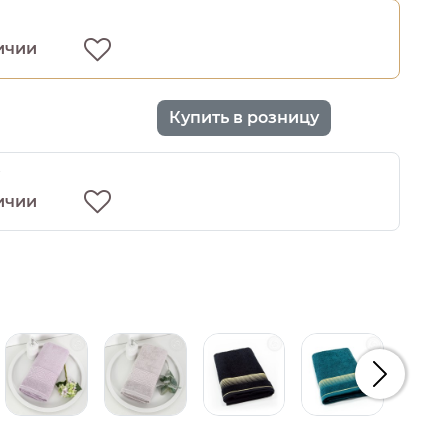
ичии
Купить в розницу
0
ичии
Следую