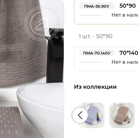
50*90
ПМА-50.90У
Нет в нал
1 шт. - 50*90
70*14
ПМА-70.140У
Нет в нал
Из коллекции
Предыдущий