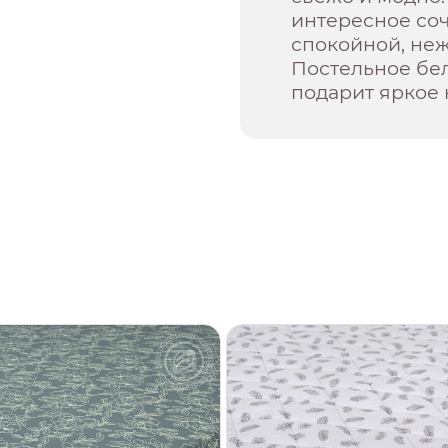
интересное со
спокойной, неж
Постельное бе
подарит яркое