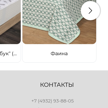
Следую
Наматрацник "Бамбук" (Тик)
Фаина
КОНТАКТЫ
+7 (4932) 93-88-05