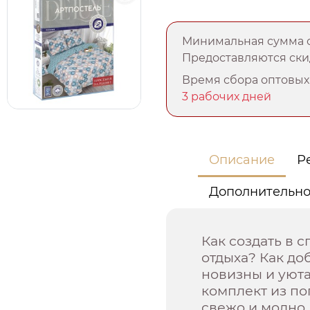
Минимальная сумма о
Предоставляются скид
Время сбора оптовых 
3 рабочих дней
Описание
Р
Дополнительн
Как создать в 
отдыха? Как до
новизны и уют
комплект из по
свежо и модно