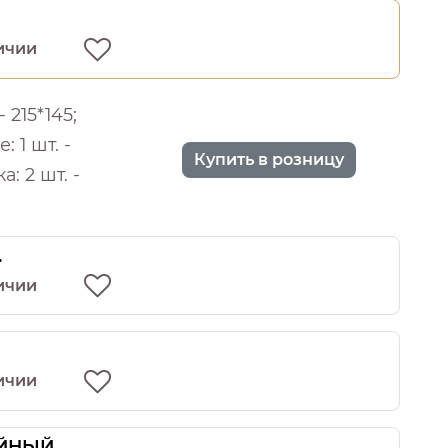
ичии
 215*145;
 1 шт. -
Купить в розницу
: 2 шт. -
.
ичии
ичии
ЙНЫЙ