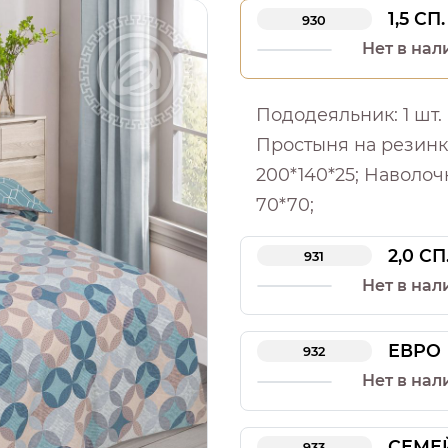
1,5 СП.
930
Нет в нал
Пододеяльник: 1 шт. -
Простыня на резинке:
200*140*25; Наволочка
70*70;
2,0 СП
931
Нет в нал
ЕВРО
932
Нет в нал
СЕМЕ
933