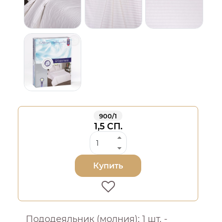
900/1
1,5 СП.
Купить
Пододеяльник (молния): 1 шт. -