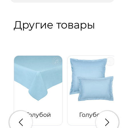
Другие товары
Голубой
Голубой
Предыдущий
Следую