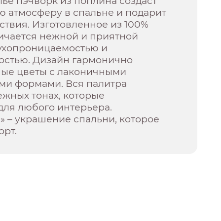
ье пэчворк из поплина создаст
 атмосферу в спальне и подарит
ствия. Изготовленное из 100%
личается нежной и приятной
духопроницаемостью и
остью. Дизайн гармонично
ные цветы с лаконичными
ми формами. Вся палитра
жных тонах, которые
для любого интерьера.
 – украшение спальни, которое
орт.