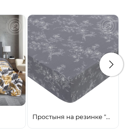
Следую
Простыня на резинке "Луара"