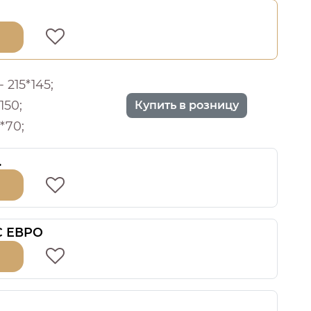
 215*145;
150;
Купить в розницу
*70;
.
 С ЕВРО