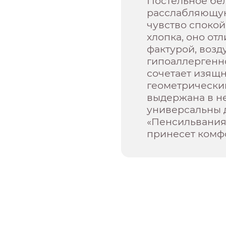
Постельное бел
расслабляющую
чувство спокой
хлопка, оно от
фактурой, воз
гипоаллергенн
сочетает изящ
геометрически
выдержана в не
универсальны 
«Пенсильвания»
принесет комф