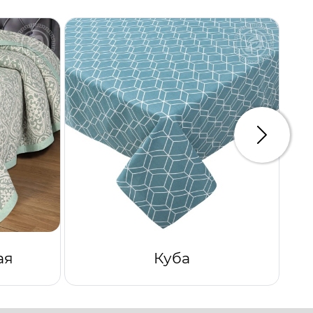
Следую
ая
Куба