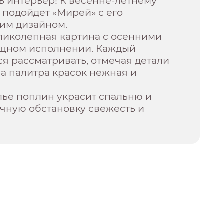
ь интерьер! К весенне-летнему
 подойдет «Мирей» с его
им дизайном.
ликолепная картина с осенними
ящном исполнении. Каждый
ся рассматривать, отмечая детали
ма палитра красок нежная и
лье поплин украсит спальню и
чную обстановку свежесть и