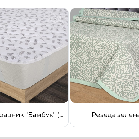
Наматрацник "Бамбук" (Тик)
Резеда зелен