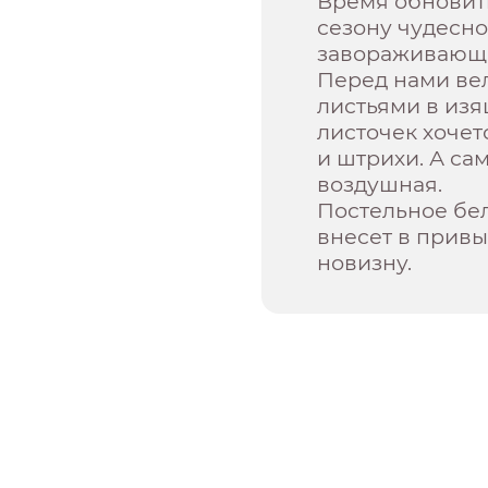
Время обновит
сезону чудесно
завораживающ
Перед нами ве
листьями в из
листочек хочет
и штрихи. А са
воздушная.
Постельное бе
внесет в привы
новизну.