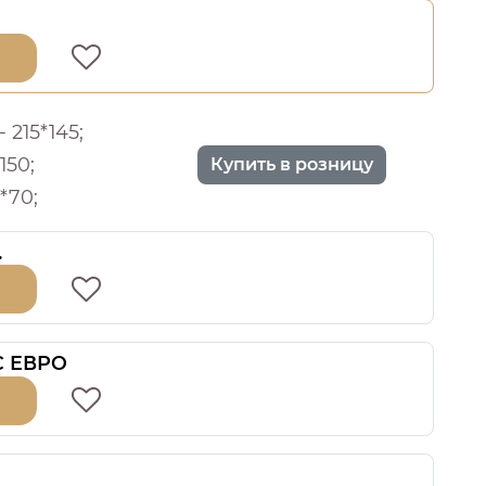
 215*145;
150;
Купить в розницу
*70;
.
 С ЕВРО