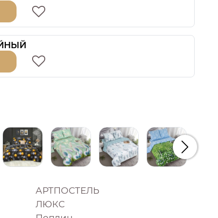
ЙНЫЙ
Следую
АРТПОСТЕЛЬ
ЛЮКС
Поплин