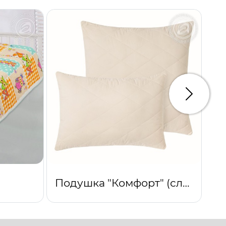
Следую
Подушка "Комфорт" (сливки)