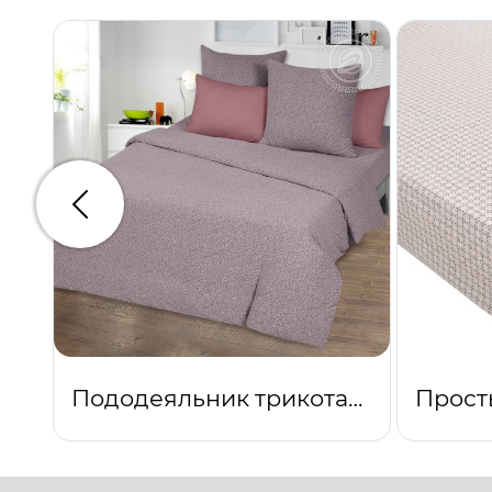
Предыдущий
Пододеяльник трикотажный на молнии Лоза капучино