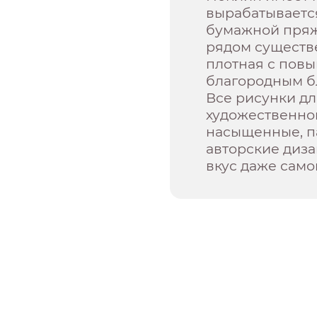
вырабатывается
бумажной пряжи
рядом существ
плотная с пов
благородным б
Все рисунки д
художественной
насыщенные, п
авторские диз
вкус даже само