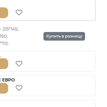
 215*145;
150;
Купить в розницу
*70;
.
 С ЕВРО