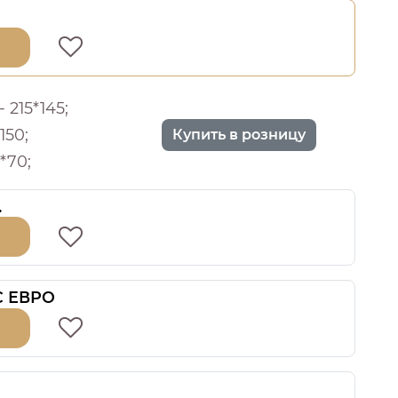
 215*145;
150;
Купить в розницу
*70;
.
 С ЕВРО