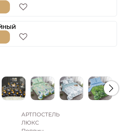
ЙНЫЙ
Следую
АРТПОСТЕЛЬ
ЛЮКС
Поплин