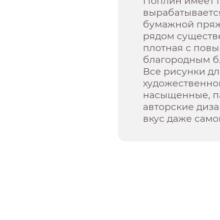
Поплин имеет 
вырабатывается
бумажной пряжи
рядом существ
плотная с пов
благородным б
Все рисунки д
художественной
насыщенные, п
авторские диз
вкус даже само