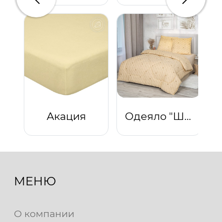
Предыдущий
Следую
Акация
Одеяло "Шерсть"
МЕНЮ
О компании