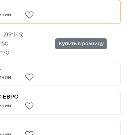
ичии
 215*145;
150;
Купить в розницу
*70;
.
ичии
 С ЕВРО
ичии
ичии