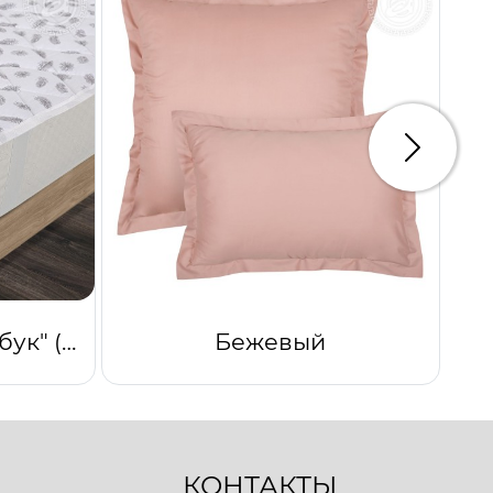
Следую
Наматрацник "Бамбук" (Тик)
Бежевый
КОНТАКТЫ