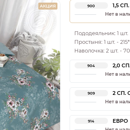
1,5 СП.
АКЦИЯ
900
Нет в нал
Пододеяльник: 1 шт. -
Простыня: 1 шт. - 215*
Наволочка: 2 шт. - 70
2,0 СП
904
Нет в нал
2 СП.
909
Нет в нал
ЕВРО
914
Нет в нал