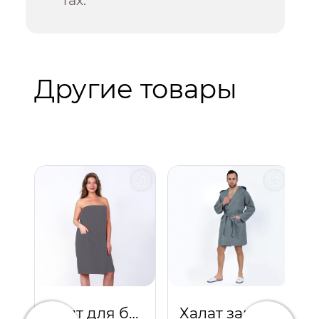
Другие товары
Килт для бани и сауны женский (серый)
Халат запашной с капюшоном (серый)