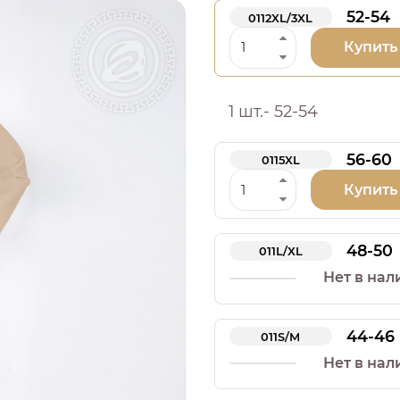
52-54
0112XL/3XL
Купить
1 шт.- 52-54
56-60
0115XL
Купить
48-50
011L/XL
Нет в нал
44-46
011S/M
Нет в нал