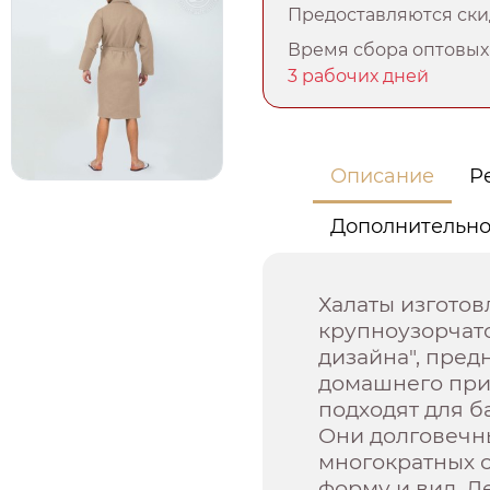
Предоставляются скид
Время сбора оптовых 
3 рабочих дней
Описание
Р
Дополнительн
Халаты изготов
крупноузорчато
дизайна", пред
домашнего при
подходят для ба
Они долговечны
многократных 
форму и вид. Л