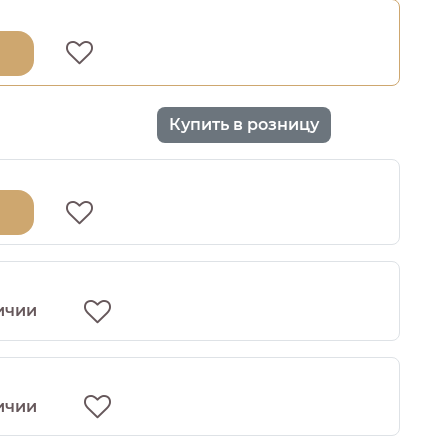
Купить в розницу
ичии
ичии