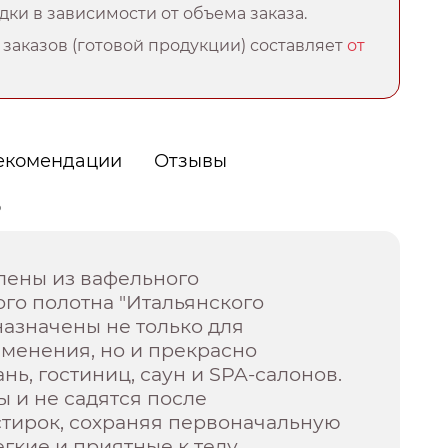
ки в зависимости от объема заказа.
заказов (готовой продукции) составляет
от
екомендации
Отзывы
о
лены из вафельного
го полотна "Итальянского
назначены не только для
менения, но и прекрасно
нь, гостиниц, саун и SPA-салонов.
 и не садятся после
стирок, сохраняя первоначальную
егкие и приятные к телу,