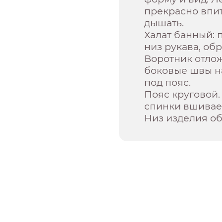
прекрасно впит
дышать.
Халат банный: 
низ рукава, об
Воротник отлож
боковые швы н
под пояс.
Пояс круговой
спинки вшивает
Низ изделия об