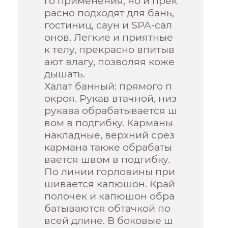
го применения, но и прек
расно подходят для бань,
гостиниц, саун и SPA-сал
онов. Легкие и приятные
к телу, прекрасно впитыв
ают влагу, позволяя коже
дышать.
Халат банный: прямого п
окроя. Рукав втачной, низ
рукава обрабатывается ш
вом в подгибку. Карманы
накладные, верхний срез
кармана также обрабаты
вается швом в подгибку.
По линии горловины при
шивается капюшон. Край
полочек и капюшон обра
батываются обтачкой по
всей длине. В боковые ш