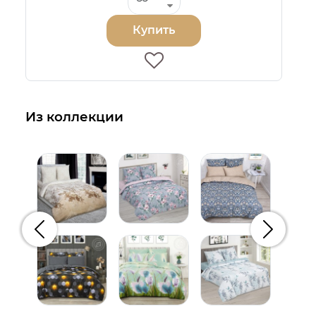
Купить
Из коллекции
Предыдущий
Следую