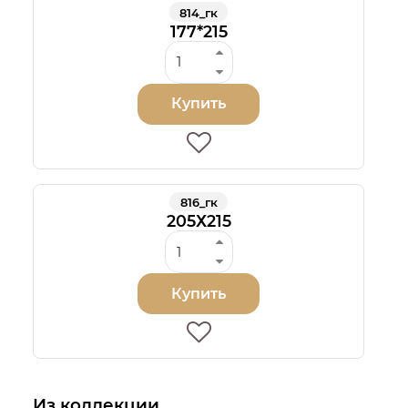
814_гк
177*215
Купить
816_гк
205Х215
Купить
Из коллекции