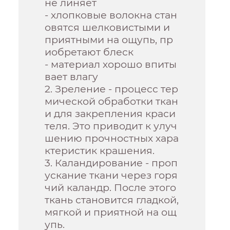
не линяет
- хлопковые волокна стан
овятся шелковистыми и
приятными на ощупь, пр
иобретают блеск
- материал хорошо впиты
вает влагу
2. Зреление - процесс тер
мической обработки ткан
и для закрепления краси
теля. Это приводит к улуч
шению прочностных хара
ктеристик крашения.
3. Каландирование - проп
ускание ткани через горя
чий каландр. После этого
ткань становится гладкой,
мягкой и приятной на ощ
упь.