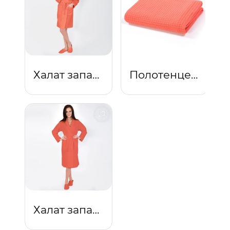
Халат запашной с капюшоном (коралл)
Полотенце вафельное банное Коралловое
Халат запашной с воротником (коралл)