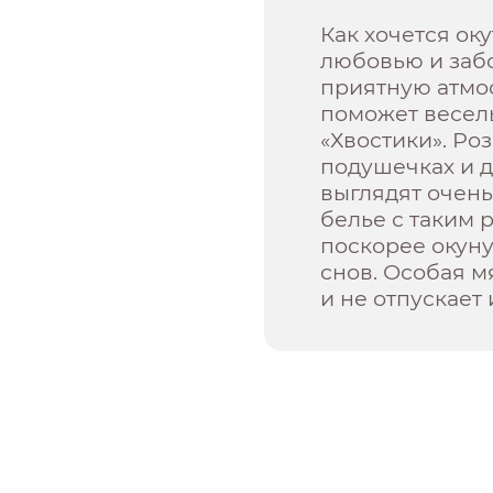
Как хочется ок
любовью и забо
приятную атмо
поможет весел
«Хвостики». Ро
подушечках и 
выглядят очень
белье с таким
поскорее окун
снов. Особая м
и не отпускает 