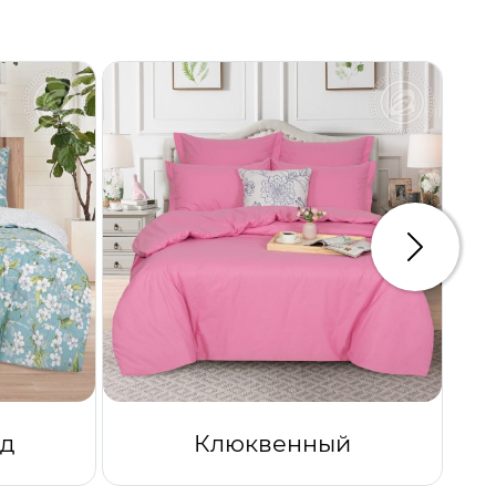
Следую
ад
Клюквенный