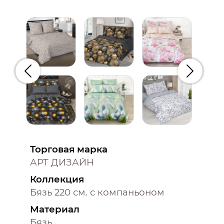
Предыдущий
Следую
Торговая марка
АРТ ДИЗАЙН
Коллекция
Бязь 220 см. с компаньоном
Материал
Бязь