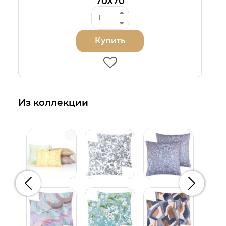
70Х70
Купить
Из коллекции
Предыдущий
Следую