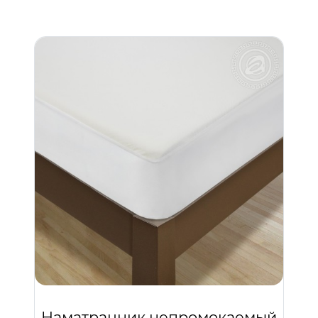
Наматрацник непромокаемый