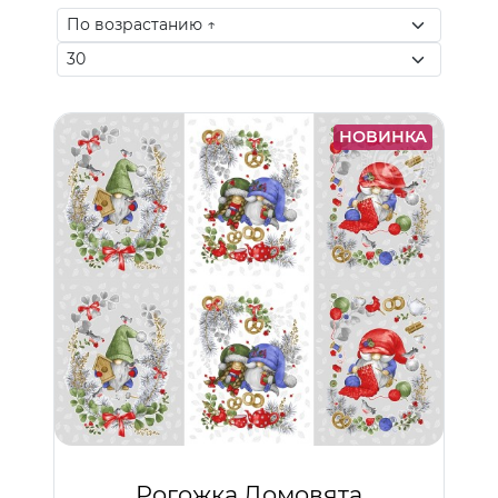
НОВИНКА
Рогожка Домовята